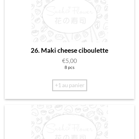
26. Maki cheese ciboulette
€
5,00
8 pcs
+1 au panier