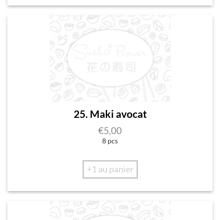
25. Maki avocat
€
5,00
8 pcs
+1 au panier