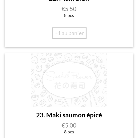
€
5,50
8 pcs
+1 au panier
23. Maki saumon épicé
€
5,00
8 pcs