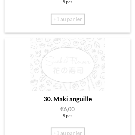
8 pcs
+1 au panier
30. Maki anguille
€
6,00
8 pcs
+1 au panier