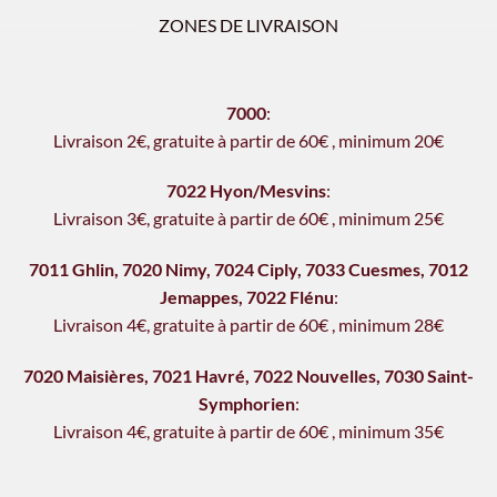
ZONES DE LIVRAISON
Horaires de livraison: 12h - 14h & 18h - 21h
7000
:
Livraison 2€, gratu
i
te à partir de 60€
,
minimum 20€
7022 Hyon/Mesvins
:
Livraison 3€, gratu
i
te à partir de 60€
,
minimum 25€
7011 Ghlin
,
7020 Nimy
,
7024 Ciply
,
7033 Cuesmes
,
7012
Jemappes
,
7022 Flénu
:
Livraison 4€, gratu
it
e à partir de 60€
,
minimum 28€
7020 Maisières
,
7021 Havré
,
7022 Nouvelles
,
7030 Saint-
Symphorien
:
Livraison 4€, gratuite à partir de 60€
,
min
i
mum 35€