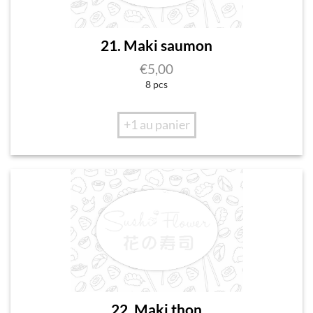
21. Maki saumon
€
5,00
8 pcs
+1 au panier
22. Maki thon