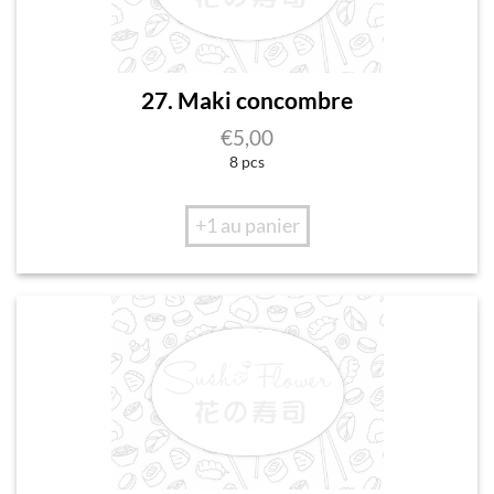
27. Maki concombre
€
5,00
8 pcs
+1 au panier