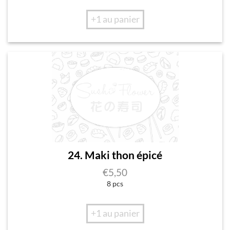
+1 au panier
24. Maki thon épicé
€
5,50
8 pcs
+1 au panier