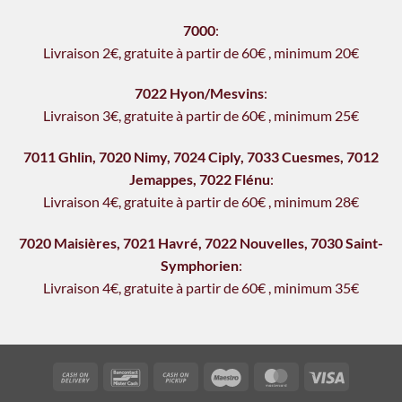
7000
:
Livraison 2€, gratu
i
te à partir de 60€
,
minimum 20€
7022 Hyon/Mesvins
:
Livraison 3€, gratu
i
te à partir de 60€
,
minimum 25€
7011 Ghlin
,
7020 Nimy
,
7024 Ciply
,
7033 Cuesmes
,
7012
Jemappes
,
7022 Flénu
:
Livraison 4€, gratu
it
e à partir de 60€
,
minimum 28€
7020 Maisières
,
7021 Havré
,
7022 Nouvelles
,
7030 Saint-
Symphorien
:
Livraison 4€, gratuite à partir de 60€
,
min
i
mum 35€
Cash
Bancontact
Cash
Maestro
MasterCard
Visa
On
on