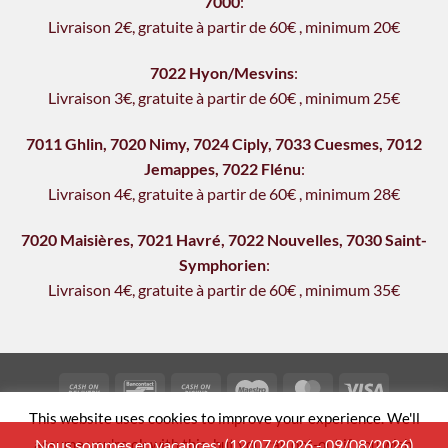
7000
:
Livraison 2€, gratu
i
te à partir de 60€
,
minimum 20€
7022 Hyon/Mesvins
:
Livraison 3€, gratu
i
te à partir de 60€
,
minimum 25€
7011 Ghlin
,
7020 Nimy
,
7024 Ciply
,
7033 Cuesmes
,
7012
Jemappes
,
7022 Flénu
:
Livraison 4€, gratu
it
e à partir de 60€
,
minimum 28€
7020 Maisières
,
7021 Havré
,
7022 Nouvelles
,
7030 Saint-
Symphorien
:
Livraison 4€, gratuite à partir de 60€
,
min
i
mum 35€
Cash
Bancontact
Cash
Maestro
MasterCard
Visa
On
on
This website uses cookies to improve your experience. We'll
TERMS AND CONDITIONS
PRIVACY POLICY
Delivery
Pickup
assume you're ok with this, but you can opt-out if you wish.
Nous sommes en vacances: (12/07/2026 - 09/08/2026)