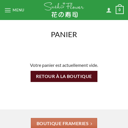
Passer
MENU
0
au
contenu
PANIER
Votre panier est actuellement vide.
RETOUR À LA BOUTIQUE
BOUTIQUE FRAMERIES