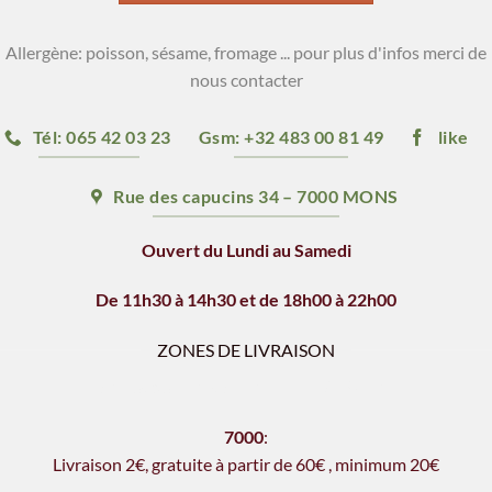
Allergène: poisson, sésame, fromage ... pour plus d'infos merci de
nous contacter
Tél: 065 42 03 23
Gsm: +32 483 00 81 49
like
Rue des capucins 34 – 7000 MONS
Ouvert du Lundi au Samedi
De 11h30 à 14h30 et de 18h00 à 22h00
ZONES DE LIVRAISON
Horaires de livraison: 12h - 14h & 18h - 21h
7000
:
Livraison 2€, gratu
i
te à partir de 60€
,
minimum 20€