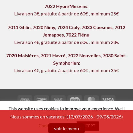
7022 Hyon/Mesvins
:
Livraison 3€, gratu
i
te à partir de 60€
,
minimum 25€
7011 Ghlin
,
7020 Nimy
,
7024 Ciply
,
7033 Cuesmes
,
7012
Jemappes
,
7022 Flénu
:
Livraison 4€, gratu
it
e à partir de 60€
,
minimum 28€
7020 Maisières
,
7021 Havré
,
7022 Nouvelles
,
7030 Saint-
Symphorien
:
Livraison 4€, gratuite à partir de 60€
,
min
i
mum 35€
Cash
Bancontact
Cash
Maestro
MasterCard
Visa
On
on
This website uses cookies to improve your experience. We'll
TERMS AND CONDITIONS
PRIVACY POLICY
Delivery
Pickup
assume you're ok with this, but you can opt-out if you wish.
Nous sommes en vacances: (12/07/2026 - 09/08/2026)
Copyright 2026 ©
Sushi Flower
| Member of
Order & Eat
Cookie settings
ACCEPT
voir le menu